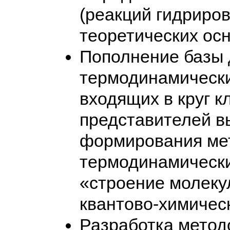
(реакций гидриров
теоретических осн
Пополнение базы 
термодинамически
входящих в круг к
представителей в
формирования мет
термодинамически
«строение молекул
квантово-химичес
Разработка метод