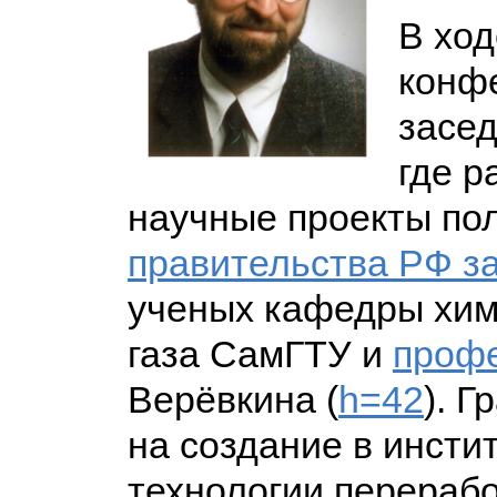
В ход
конфе
засед
где р
научные проекты по
правительства РФ з
ученых кафедры хим
газа СамГТУ и
профе
Верёвкина (
h=42
). 
на создание в инст
технологии перерабо