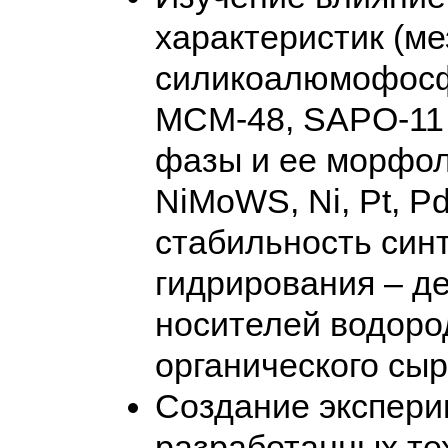
характеристик (ме
силикоалюмофосфа
MCM-48, SAPO-11 
фазы и ее морфо
NiMoWS, Ni, Pt, P
стабильность син
гидрирования – д
носителей водород
органического сыр
Создание экспери
разработанных те