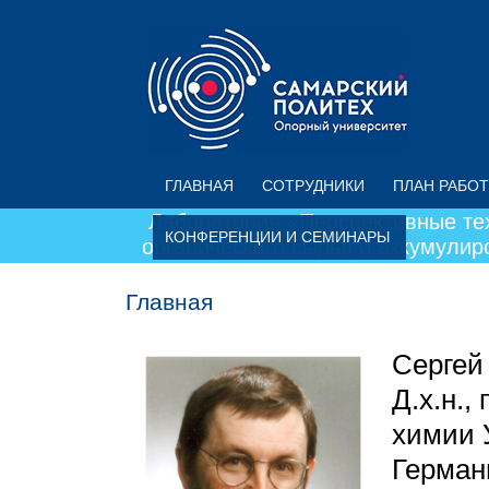
Перейти к основному содержанию
ГЛАВНАЯ
СОТРУДНИКИ
ПЛАН РАБОТ
Лаборатория «Перспективные те
КОНФЕРЕНЦИИ И СЕМИНАРЫ
органического сырья и аккумули
Главная
Сергей
Д.х.н.
химии У
Герман