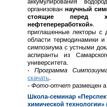
аккумулирования водор
организован
научный сим
стоящие перед х
нефтепереработкой»
. Н
приглашенные лекторы с 
области термодинамики и
симпозиума с устными док
аспиранты из Самарского
университета.
-
Программа Симпозиум
скачать
.
-
Фото-отчет
размещен а
Школа-семинар «Перспек
химической технологии» 