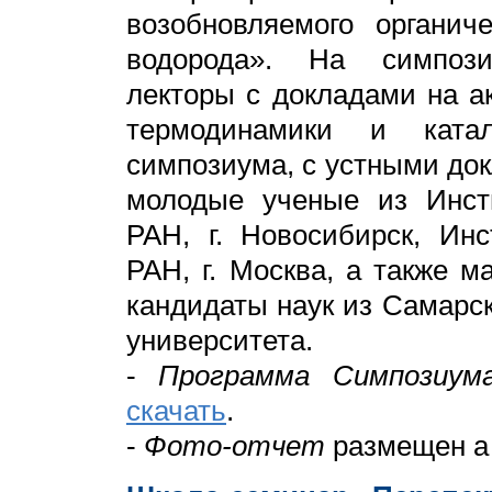
возобновляемого органич
водорода». На симпоз
лекторы с докладами на а
термодинамики и ката
симпозиума, с устными до
молодые ученые из Инст
РАН, г. Новосибирск, Ин
РАН, г. Москва, а также 
кандидаты наук из Самарск
университета.
-
Программа Симпозиум
скачать
.
-
Фото-отчет
размещен а