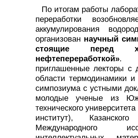
По итогам работы лабора
переработки возобновл
аккумулирования водор
организован
научный сим
стоящие перед х
нефтепереработкой»
. Н
приглашенные лекторы с 
области термодинамики и
симпозиума с устными до
молодые ученые из Южно
технического университета
институт), Казанского
Международного иссл
интеллектуальных мат