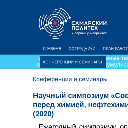
Перейти к основному содержанию
ГЛАВНАЯ
СОТРУДНИКИ
ПЛАН РАБОТ
Лаборатория «Перспективные те
КОНФЕРЕНЦИИ И СЕМИНАРЫ
органического сырья и аккумули
Конференции и семинары
Научный симпозиум «Со
перед химией, нефтехим
(2020)
Ежегодный симпозиум опо